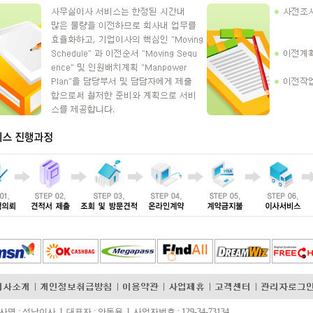
사명 : 성남이사 l 대표자 : 안동윤 l 사업자번호 : 129-34-73134