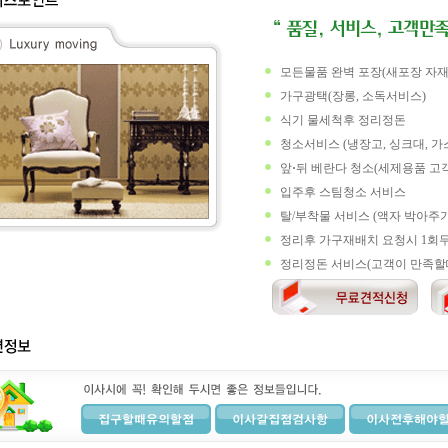
모든물품 완벽 포장(새포장 자재
가구광택(장롱, 소독서비스)
식기 물세척후 정리정돈
청소서비스 (냉장고, 싱크대, 가
앞
·
뒤 베란다 청소(세제용품 고
입주후 스팀청소 서비스
탈/부착물 서비스 (액자 박아주기
정리후 가구재배치 요청시 1회무
정리정돈 서비스(고객이 만족할