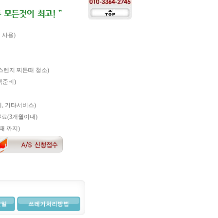
 사용)
스렌지 찌든때 청소)
객준비)
, 기타서비스)
료(3개월이내)
때 까지)