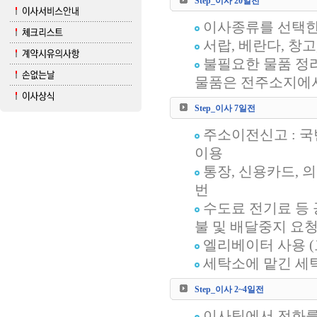
Step_이사 20일전
이사종류를 선택한
서랍, 베란다, 창고
불필요한 물품 정
물품은 전주소지에서
Step_이사 7일전
주소이전신고 : 국
이용
통장, 신용카드, 
번
수도료 전기료 등 
불 및 배달중지 요
엘리베이터 사용 (
세탁소에 맡긴 세
Step_이사 2~4일전
이사팀에서 전화를 