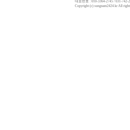
대표번호 : 010-3364-2745 / 031-742-27
Copyright (c) sungnam2424.kr All right